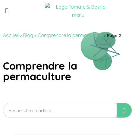
Qui sommes-nous ?
Nouvelle version !
Accueil
Blog
Comprendre la permaculture
>
>
>
Page 2
Comprendre la
permaculture