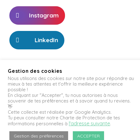
Instagram
LinkedIn
Gestion des cookies
Nous utilisons des cookies sur notre site pour répondre au
mieux à tes attentes et t'offrir la meilleure expérience
Informations légales
possible !
En cliquant sur "Accepter", tu nous autorises à nous
souvenir de tes préférences et à savoir quand tu reviens.
Nous contacter
👋
Cette collecte est réalisée par Google Analytics.
© Copyright 2021 Ovega. Tous droits réservés, mais nous
Tu peux consulter notre Charte de Protection de tes
l'adresse suivante
informations personnelles à
.
sommes ouverts au partage ❤️
Gestion des préférences
ACCEPTER