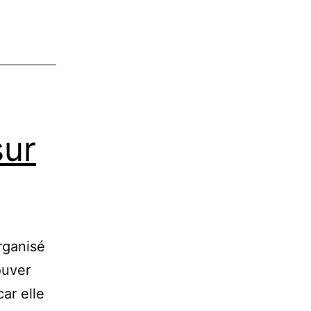
sur
rganisé
ouver
ar elle