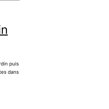
in
rdin puis
ntes dans