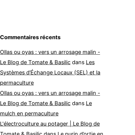
Commentaires récents
Ollas ou oyas : vers un arrosage malin -
Le Blog de Tomate & Basilic
dans
Les
Systèmes d’Échange Locaux (SEL) et la
permaculture
Ollas ou oyas : vers un arrosage malin -
Le Blog de Tomate & Basilic
dans
Le
mulch en permaculture
L'électroculture au potager | Le Blog de
Tomate & Basilic
dans
Le purin d’ortie en