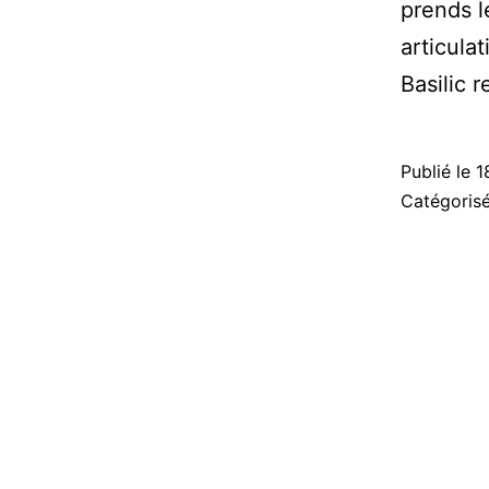
prends l
articula
Basilic 
Publié le
1
Catégori