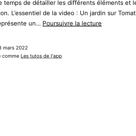
e temps de détailler les différents éléments et l
tion. L’essentiel de la video : Un jardin sur Toma
Organisatio
représente un…
Poursuivre la lecture
du
jardin
8 mars 2022
sur
sé comme
Les tutos de l'app
Tomate
&
Basilic