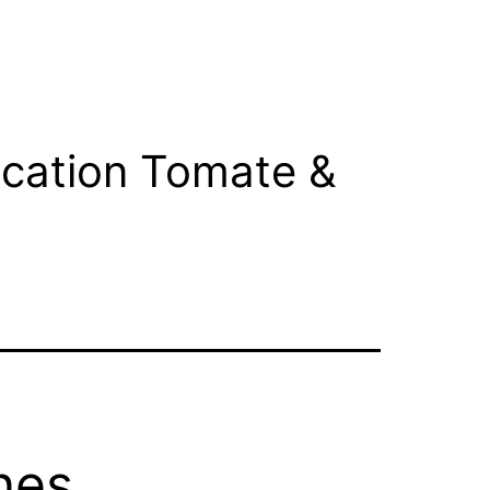
ication Tomate &
nes