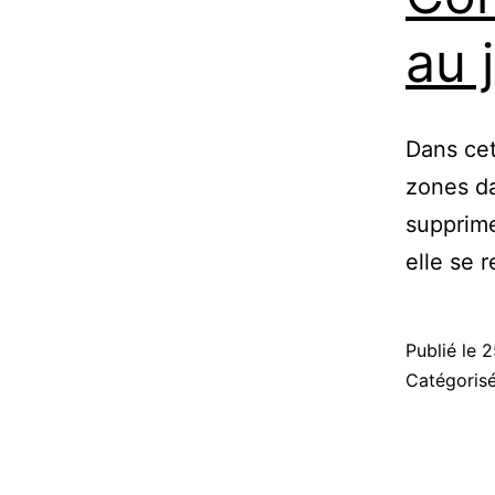
au 
Dans cet
zones da
supprime
elle se 
Publié le
2
Catégori