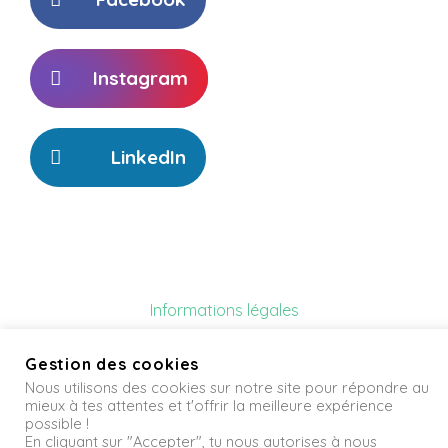
Instagram
LinkedIn
Informations légales
Nous contacter
Gestion des cookies
Nous utilisons des cookies sur notre site pour répondre au
© Copyright 2021 Ovega. Tous droits réservés, mais nous
mieux à tes attentes et t'offrir la meilleure expérience
possible !
sommes ouverts au partage ❤️
En cliquant sur "Accepter", tu nous autorises à nous