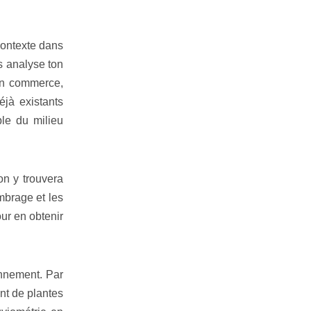
contexte dans
s analyse ton
 un commerce,
éjà existants
ble du milieu
on y trouvera
ombrage et les
ur en obtenir
nnement. Par
ont de plantes