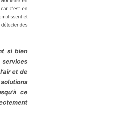
luviométrie en
car c’est en
emplissent et
 détecter des
t si bien
services
’air et de
solutions
usqu’à ce
rectement