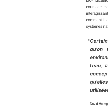
bio-indicatri
cours de mo
interagissan
comment ils 
systèmes natu
Certain
qu’on 
environ
l’eau, 
concep
qu’elle
utilisée
David Holmg