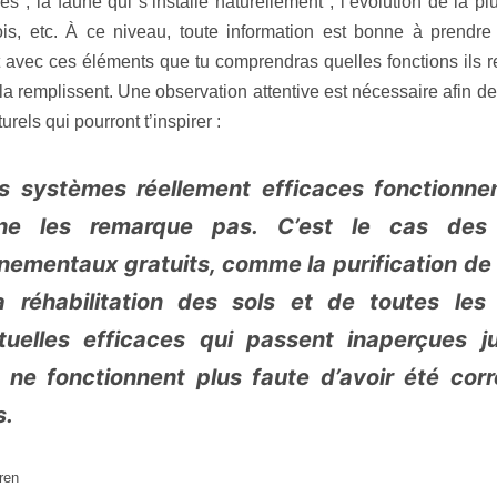
ces ; la faune qui s’installe naturellement ; l’évolution de la p
is, etc. À ce niveau, toute information est bonne à prendre 
t avec ces éléments que tu comprendras quelles fonctions ils r
la remplissent. Une observation attentive est nécessaire afin de
rels qui pourront t’inspirer :
s systèmes réellement efficaces fonctionnen
ne les remarque pas. C’est le cas des 
nementaux gratuits, comme la purification de l
la réhabilitation des sols et de toutes les 
tuelles efficaces qui passent inaperçues j
s ne fonctionnent plus faute d’avoir été cor
s.
ren