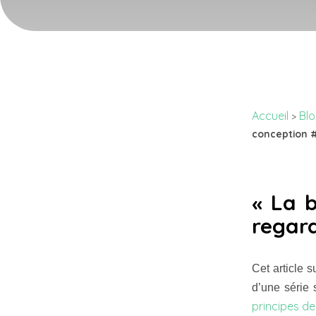
Accueil
Bl
>
conception #
« La b
regar
Cet article 
d’une série 
principes d