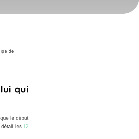
cipe de
lui qui
rque le début
12
 détail les