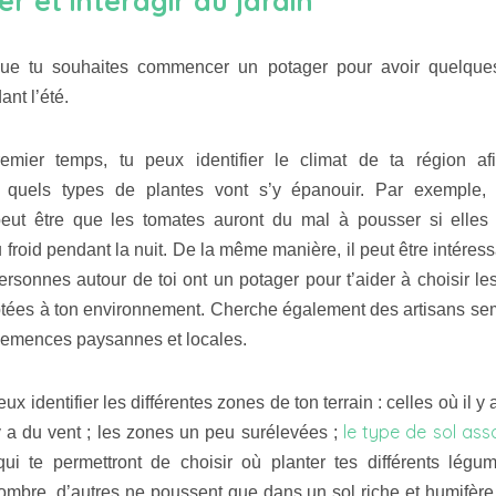
r et interagir au jardin
ue tu souhaites commencer un potager pour avoir quelqu
ant l’été.
mier temps, tu peux identifier le climat de ta région af
 quels types de plantes vont s’y épanouir. Par exemple,
eut être que les tomates auront du mal à pousser si elles
 froid pendant la nuit. De la même manière, il peut être intéress
personnes autour de toi ont un potager pour t’aider à choisir l
tées à ton environnement. Cherche également des artisans se
semences paysannes et locales.
eux identifier les différentes zones de ton terrain : celles où il y 
le type de sol ass
 y a du vent ; les zones un peu surélevées ;
ui te permettront de choisir où planter tes différents légu
’ombre, d’autres ne poussent que dans un sol riche et humifère