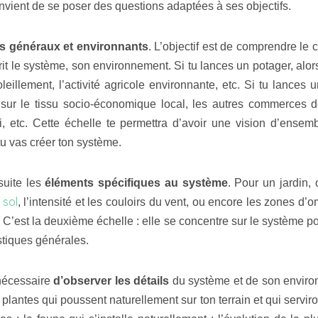
onvient de se poser des questions adaptées à ses objectifs.
s généraux et environnants
. L’objectif est de comprendre le 
crit le système, son environnement. Si tu lances un potager, alor
soleillement, l’activité agricole environnante, etc. Si tu lances
i sur le tissu socio-économique local, les autres commerces d
i, etc. Cette échelle te permettra d’avoir une vision d’ensem
tu vas créer ton système.
suite les
éléments spécifiques au système
. Pour un jardin, 
 sol
, l’intensité et les couloirs du vent, ou encore les zones d’
. C’est la deuxième échelle : elle se concentre sur le système po
stiques générales.
 nécessaire
d’observer les détails
du système et de son enviro
plantes qui poussent naturellement sur ton terrain et qui servir