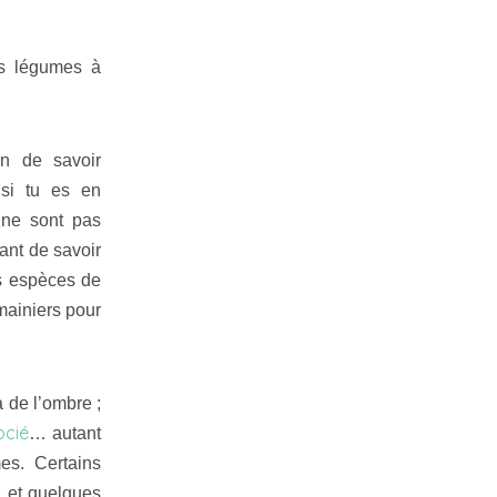
es légumes à
in de savoir
 si tu es en
 ne sont pas
ant de savoir
es espèces de
mainiers pour
a de l’ombre ;
ocié
… autant
mes. Certains
, et quelques