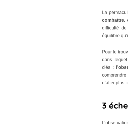
La permacul
combattre, 
difficulté 
équilibre qu’i
Pour le trou
dans lequel 
clés :
l’obs
comprendre 
d’aller plus 
3 éche
L’observatio