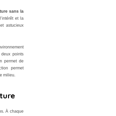
ture sans la
’intérêt et la
et astucieux
environnement
e deux points
on permet de
ction permet
e milieu.
ture
mps. À chaque